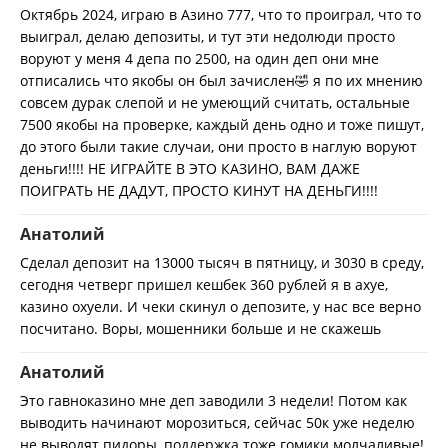
Октябрь 2024, играю в Азино 777, что то проиграл, что то
выиграл, делаю депозиты, и тут эти недолюди просто
воруют у меня 4 депа по 2500, на один деп они мне
отписались что якобы он был зачислен🤣 я по их мнению
совсем дурак слепой и не умеющий считать, остальные
7500 якобы на проверке, каждый день одно и тоже пишут,
до этого были такие случаи, они просто в наглую воруют
деньги!!!! НЕ ИГРАЙТЕ В ЭТО КАЗИНО, ВАМ ДАЖЕ
ПОИГРАТЬ НЕ ДАДУТ, ПРОСТО КИНУТ НА ДЕНЬГИ!!!!
Анатолий
Сделал депозит на 13000 тысяч в пятницу, и 3030 в среду,
сегодня четверг пришел кешбек 360 рублей я в ахуе,
казино охуели. И чеки скинул о депозите, у нас все верно
посчитано. Воры, мошенники больше и не скажешь
Анатолий
Это гавноказино мне деп заводили 3 недели! Потом как
выводить начинают морозиться, сейчас 50к уже неделю
не выводят пидоры, поддержка тоже гомики молчаливые!