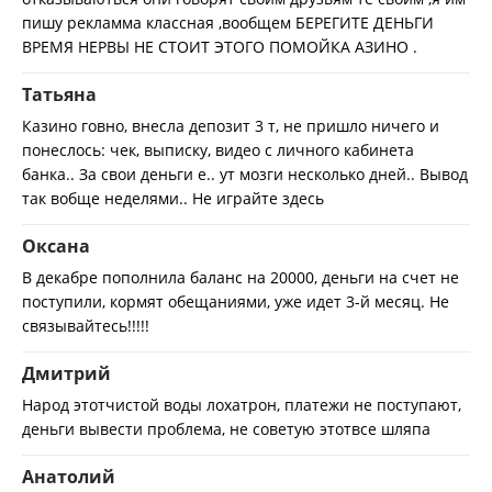
пишу рекламма классная ,вообщем БЕРЕГИТЕ ДЕНЬГИ
ВРЕМЯ НЕРВЫ НЕ СТОИТ ЭТОГО ПОМОЙКА АЗИНО .
Татьяна
Казино говно, внесла депозит 3 т, не пришло ничего и
понеслось: чек, выписку, видео с личного кабинета
банка.. За свои деньги е.. ут мозги несколько дней.. Вывод
так вобще неделями.. Не играйте здесь
Оксана
В декабре пополнила баланс на 20000, деньги на счет не
поступили, кормят обещаниями, уже идет 3-й месяц. Не
связывайтесь!!!!!
Дмитрий
Народ этотчистой воды лохатрон, платежи не поступают,
деньги вывести проблема, не советую этотвсе шляпа
Анатолий