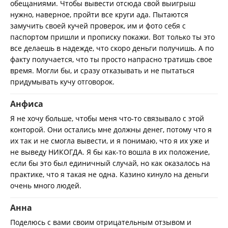
обещаниями. Чтобы вывести отсюда свой выигрыш
нужно, наверное, пройти все круги ада. Пытаются
замучить своей кучей проверок, им и фото себя с
паспортом пришли и прописку покажи. Вот только ты это
все делаешь в надежде, что скоро деньги получишь. А по
факту получается, что ты просто напрасно тратишь свое
время. Могли бы, и сразу отказывать и не пытаться
придумывать кучу отговорок.
Анфиса
Я не хочу больше, чтобы меня что-то связывало с этой
конторой. Они остались мне должны денег, потому что я
их так и не смогла вывести, и я понимаю, что я их уже и
не выведу НИКОГДА. Я бы как-то вошла в их положение,
если бы это был единичный случай, но как оказалось на
практике, что я такая не одна. Казино кинуло на деньги
очень много людей.
Анна
Поделюсь с вами своим отрицательным отзывом и