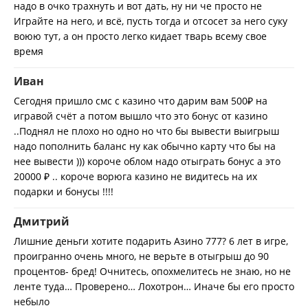
надо в очко трахнуть и вот дать, ну ни че просто не
Играйте на него, и всё, пусть тогда и отсосет за него суку
воюю тут, а он просто легко кидает тварь всему свое
время
Иван
Сегодня пришло смс с казино что дарим вам 500₽ на
игравой счёт а потом вышло что это бонус от казино
..Поднял не плохо но одно но что бы вывести выигрыш
надо пополнить баланс ну как обычно карту что бы на
нее вывести ))) короче облом надо отыграть бонус а это
20000 ₽ .. короче ворюга казино не видитесь на их
подарки и бонусы !!!!
Дмитрий
Лишние деньги хотите подарить Азино 777? 6 лет в игре,
проигранно очень много, не верьте в отыгрыш до 90
процентов- бред! Очнитесь, опохмелитесь не знаю, но не
ленте туда… Проверено… Лохотрон… Иначе бы его просто
небыло