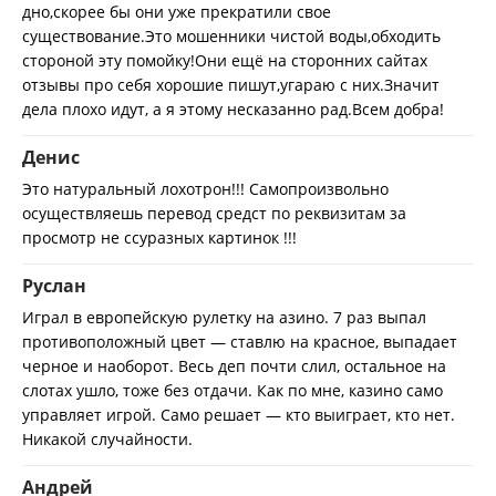
дно,скорее бы они уже прекратили свое
существование.Это мошенники чистой воды,обходить
стороной эту помойку!Они ещё на сторонних сайтах
отзывы про себя хорошие пишут,угараю с них.Значит
дела плохо идут, а я этому несказанно рад.Всем добра!
Денис
Это натуральный лохотрон!!! Самопроизвольно
осуществляешь перевод средст по реквизитам за
просмотр не ссуразных картинок !!!
Руслан
Играл в европейскую рулетку на азино. 7 раз выпал
противоположный цвет — ставлю на красное, выпадает
черное и наоборот. Весь деп почти слил, остальное на
слотах ушло, тоже без отдачи. Как по мне, казино само
управляет игрой. Само решает — кто выиграет, кто нет.
Никакой случайности.
Андрей