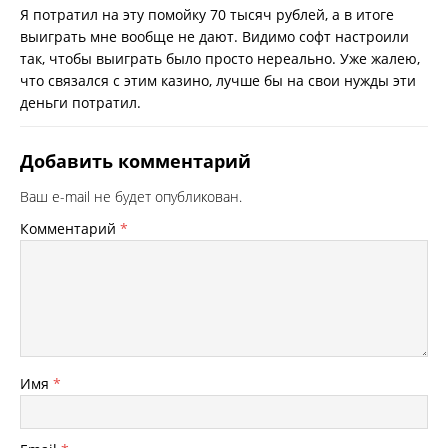
Я потратил на эту помойку 70 тысяч рублей, а в итоге
выиграть мне вообще не дают. Видимо софт настроили
так, чтобы выиграть было просто нереально. Уже жалею,
что связался с этим казино, лучше бы на свои нужды эти
деньги потратил.
Добавить комментарий
Ваш e-mail не будет опубликован.
Комментарий
*
Имя
*