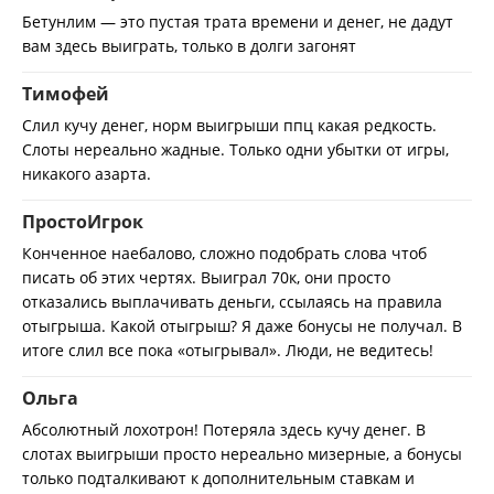
Бетунлим — это пустая трата времени и денег, не дадут
вам здесь выиграть, только в долги загонят
Тимофей
Слил кучу денег, норм выигрыши ппц какая редкость.
Слоты нереально жадные. Только одни убытки от игры,
никакого азарта.
ПростоИгрок
Конченное наебалово, сложно подобрать слова чтоб
писать об этих чертях. Выиграл 70к, они просто
отказались выплачивать деньги, ссылаясь на правила
отыгрыша. Какой отыгрыш? Я даже бонусы не получал. В
итоге слил все пока «отыгрывал». Люди, не ведитесь!
Ольга
Абсолютный лохотрон! Потеряла здесь кучу денег. В
слотах выигрыши просто нереально мизерные, а бонусы
только подталкивают к дополнительным ставкам и