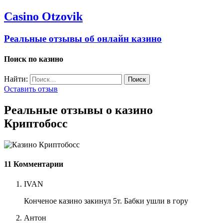
Casino Otzovik
Реальные отзывы об онлайн казино
Поиск по казино
Найти:
Оставить отзыв
Реальные отзывы о казино
Криптобосс
11 Комментарии
IVAN
Конченое казино закинул 5т. Бабки ушли в гору
Антон