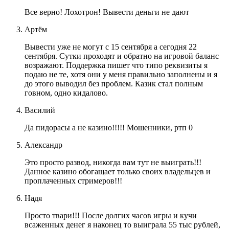
Все верно! Лохотрон! Вывести деньги не дают
Артëм
Вывести уже не могут с 15 сентября а сегодня 22
сентября. Сутки проходят и обратно на игровой баланс
возражают. Поддержка пишет что типо реквизиты я
подаю не те, хотя они у меня правильно заполнены и я
до этого выводил без проблем. Казик стал полным
говном, одно кидалово.
Василий
Да пидорасы а не казино!!!!! Мошенники, ртп 0
Александр
Это просто развод, никогда вам тут не выиграть!!!
Данное казино обогащает только своих владельцев и
проплаченных стримеров!!!
Надя
Просто твари!!! После долгих часов игры и кучи
всаженных денег я наконец то выиграла 55 тыс рублей,