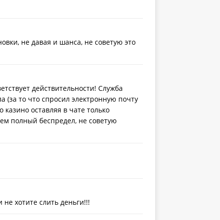
овки, не давая и шанса, не советую это
тветствует действительности! Служба
 (за то что спросил электронную почту
 казино оставляя в чате только
щем полный беспредел, не советую
 не хотите слить деньги!!!