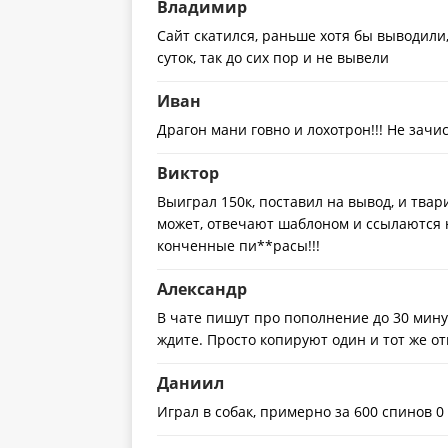
Владимир
Сайт скатился, раньше хотя бы выводили,
суток, так до сих пор и не вывели
Иван
Драгон мани говно и лохотрон!!! Не зач
Виктор
Выиграл 150к, поставил на вывод, и тва
может, отвечают шаблоном и ссылаются н
конченные пи**расы!!!
Александр
В чате пишут про пополнение до 30 минут
ждите. Просто копируют один и тот же от
Даниил
Играл в собак, примерно за 600 спинов 0