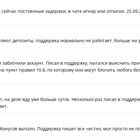
 сейчас постоянные задержки, в чате игнор или отписки. 25.09.
исляют депозиты, поддержка нормально не работает, больше ни 
ри заблочили аккаунт. Писал в поддержку, пытался выяснить пр
а пункт правил 10.8, по которому они могут блочить любого б
, на деле жду уже больше суток. Несколько раз писал в поддер
вет.
 бонусов выпало. Поддержка пишет все честно, мол просто не по