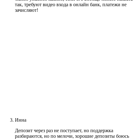
так, требуют видео входа в онлайн банк, платежи не
зачисляют!
Инна
Депозит через раз не поступает, но поддержка
разбираются, но по мелочи, хорошие депозиты боюсь