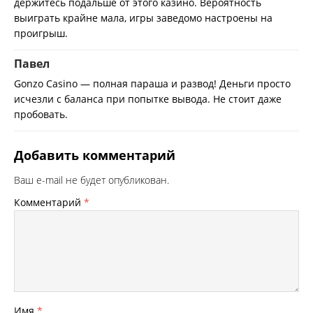
держитесь подальше от этого казино. Вероятность
выиграть крайне мала, игры заведомо настроены на
проигрыш.
Павел
Gonzo Casino — полная параша и развод! Деньги просто
исчезли с баланса при попытке вывода. Не стоит даже
пробовать.
Добавить комментарий
Ваш e-mail не будет опубликован.
Комментарий
*
Имя
*