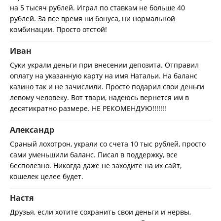
на 5 тысяч рублей. Играл по ставкам не больше 40
рублей. За все время ни бонуса, ни нормальной
комбинации. Просто отстой!
Иван
Суки украли деньги при внесении депозита. Отправил
оплату на указанную карту на имя Натальи. На баланс
казино так и не зачислили. Просто подарил свои деньги
левому человеку. Вот твари, надеюсь вернется им в
десятикратно размере. НЕ РЕКОМЕНДУЮ!!!!!!!
Александр
Сраный лохотрон, украли со счета 10 тыс рублей, просто
сами уменьшили баланс. Писал в поддержку, все
бесполезно. Никогда даже не заходите на их сайт,
кошелек целее будет.
Настя
Друзья, если хотите сохранить свои деньги и нервы,