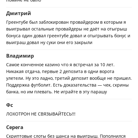
Дмитрий
Греентубе был заблокирован провайдером в которым я
выигрывал остальные провайдеры не даëт на отыгрыш
бонуса один довал греентубе довал и отыгрывать бонус и
выиграш довал ну суки они его закрыли
Владимир
Самое конченное казино что я встречал за 10 лет.
Никакая отдача, первые 2 депозита в одни ворота
улетели. Ну это ладно, третий депозит вообще не пришел.
Поддержка футболит. Есть доказательства — чек, скрины
банка, но им плевать. Не играйте в эту парашу
Фс
ЛОХОТРОН НЕ СВЯЗЫВАЙТЕСЬ!!!
Серега
Скриптовые слоты без шанса на выигрыш. Пополнился