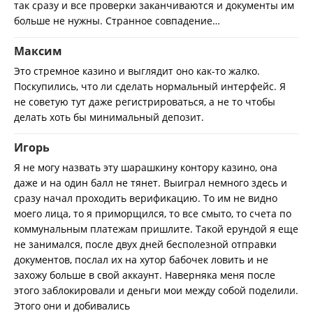
так сразу и все проверки заканчиваются и документы им
больше не нужны. Странное совпадение…
Максим
Это стремное казино и выглядит оно как-то жалко.
Поскупились, что ли сделать нормальный интерфейс. Я
не советую тут даже регистрироваться, а не то чтобы
делать хоть бы минимальный депозит.
Игорь
Я не могу назвать эту шарашкину контору казино, она
даже и на один балл не тянет. Выиграл немного здесь и
сразу начал проходить верификацию. То им не видно
моего лица, то я приморщился, то все смыто, то счета по
коммунальным платежам пришлите. Такой ерундой я еще
не занимался, после двух дней бесполезной отправки
документов, послал их на хутор бабочек ловить и не
захожу больше в свой аккаунт. Наверняка меня после
этого заблокировали и деньги мои между собой поделили.
Этого они и добивались