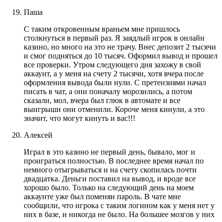
Паша
С таким откровенным враньем мне пришлось
столкнуться в первый раз. Я заядлый игрок в онлайн
казино, но много на это не трачу. Внес депозит 2 тысячи
и смог подняться до 10 тысяч. Оформил вывод и прошел
все проверки. Утром следующего дня захожу в свой
аккаунт, а у меня на счету 2 тысячи, хотя вчера после
оформления вывода были нули. С претензиями начал
писать в чат, а они поначалу морозились, а потом
сказали, мол, вчера был глюк в автомате и все
выигрыши они отменили. Короче меня кинули, а это
значит, что могут кинуть и вас!!!
Алексей
Играл в это казино не первый день, бывало, мог и
проиграться полностью. В последнее время начал по
немного отыгрываться и на счету скопилась почти
двадцатка. Деньги поставил на вывод, и вроде все
хорошо было. Только на следующий день на моем
аккаунте уже был поменян пароль. В чате мне
сообщили, что игрока с таким логином как у меня нет у
них в базе, и никогда не было. На большее мозгов у них