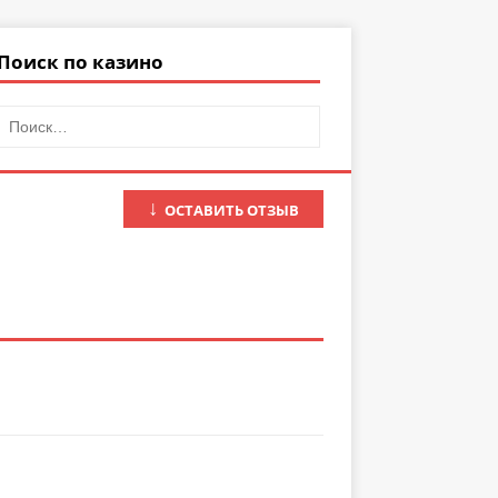
Поиск по казино
ОСТАВИТЬ ОТЗЫВ