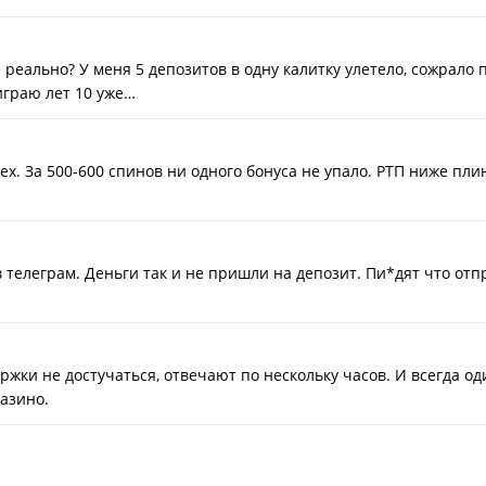
 реально? У меня 5 депозитов в одну калитку улетело, сожрало 
играю лет 10 уже…
ех. За 500-600 спинов ни одного бонуса не упало. РТП ниже пли
 телеграм. Деньги так и не пришли на депозит. Пи*дят что отп
ржки не достучаться, отвечают по нескольку часов. И всегда од
казино.