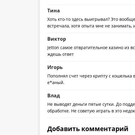
Тина
Хоть кто-то здесь выигрывал? Это вообще
встречала, хотя опыта мне не занимать, 
Виктор
Jetton самое отвратительное казино из вс
ждешь ответ
Игорь
Пополнял счет через крипту с кошелька в
е*аный.
Влад
Не выводят деньги пятые сутки. До подде
обработке. Не советую играть в это недо
Добавить комментарий