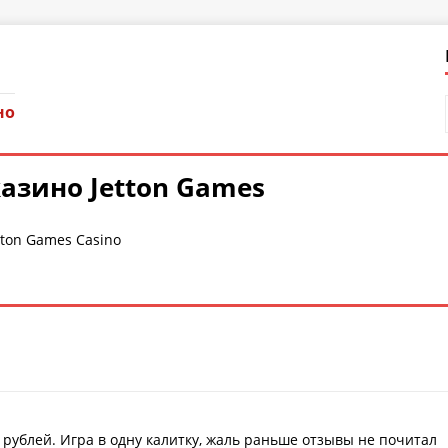
но
азино Jetton Games
0 рублей. Игра в одну калитку, жаль раньше отзывы не почитал