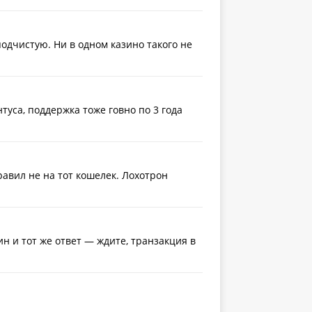
подчистую. Ни в одном казино такого не
нтуса, поддержка тоже говно по 3 года
равил не на тот кошелек. Лохотрон
ин и тот же ответ — ждите, транзакция в