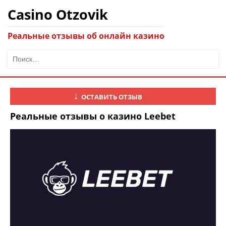
Casino Otzovik
Реальные отзывы об онлайн казино
ОСТАВИТЬ ОТЗЫВ
Реальные отзывы о казино Leebet