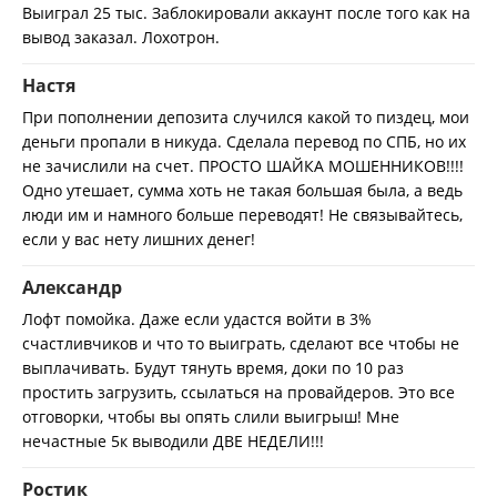
Выиграл 25 тыс. Заблокировали аккаунт после того как на
вывод заказал. Лохотрон.
Настя
При пополнении депозита случился какой то пиздец, мои
деньги пропали в никуда. Сделала перевод по СПБ, но их
не зачислили на счет. ПРОСТО ШАЙКА МОШЕННИКОВ!!!!
Одно утешает, сумма хоть не такая большая была, а ведь
люди им и намного больше переводят! Не связывайтесь,
если у вас нету лишних денег!
Александр
Лофт помойка. Даже если удастся войти в 3%
счастливчиков и что то выиграть, сделают все чтобы не
выплачивать. Будут тянуть время, доки по 10 раз
простить загрузить, ссылаться на провайдеров. Это все
отговорки, чтобы вы опять слили выигрыш! Мне
нечастные 5к выводили ДВЕ НЕДЕЛИ!!!
Ростик