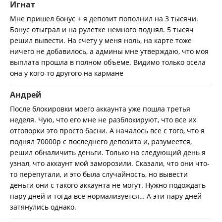
Игнат
Мне пришел бонус + я депозит пополнил на 3 тысячи.
Бонус отыграл и на рулетке немного поднял. 5 тысяч
решил вывести. На счету у меня ноль, на карте тоже
ничего не добавилось, а админы мне утверждаю, что моя
выплата прошла в полном объеме. Видимо только осела
она у кого-то другого на кармане
Андрей
После блокировки моего аккаунта уже пошла третья
неделя. Чую, что его мне не разблокируют, что все их
отговорки это просто басни. А началось все с того, что я
поднял 70000р с последнего депозита и, разумеется,
решил обналичить деньги. Только на следующий день я
узнал, что аккаунт мой заморозили. Сказали, что они что-
то перепутали, и это была случайность, но вывести
деньги они с такого аккаунта не могут. Нужно подождать
пару дней и тогда все нормализуется… А эти пару дней
затянулись однако.