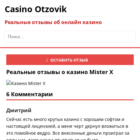
Casino Otzovik
Реальные отзывы об онлайн казино
ОСТАВИТЬ ОТЗЫВ
Реальные отзывы о казино Mister X
6 Комментарии
Дмитрий
Сейчас есть много крутых казино с хорошим софтом и
настоящей лицензией, а меня черт дернул вложиться в
это помойное ведро. Все внесенные деньги проиграл за
один час, даже шанса отыграться не было