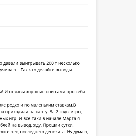
то давали выигрывать 200 т несколько
учивают. Так что делайте выводы.
и! И отзывы хорошие они сами про себя
аке редко и по маленьким ставкам.В
и приходили на карту. За 2 годы игры,
ных игр. И всё-таки в начале Марта я
ублей на вывод, жду. Прошли сутки,
зите чек, последнего депозита. Ну думаю,