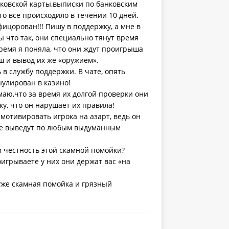
анковской карты,выписки по банковским
то всё происходило в течении 10 дней.
ицорован!!! Пишу в поддержку, а мне в
вы что так, они специально тянут время
время я поняла, что они ждут проигрыша
ыш и вывод их же «оружием».
в службу поддержки. В чате, опять
нулирован в казино!
маю,что за время их долгой проверки они
у, что он нарушает их правила!
мотивировать игрока на азарт, ведь он
 не выведут по любым выдуманным
 честность этой скамной помойки?
оигрываете у них они держат вас «на
 уже скамная помойка и грязный