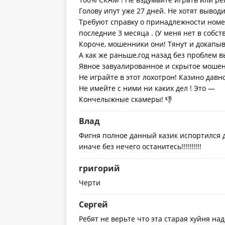
Голову ипут уже 27 дней. Не хотят вывод
Требуют справку о принадлежности номера
последние 3 месяца . (У меня нет в собс
Короче, мошенники они! Тянут и докапыв
А как же раньше,год назад без проблем 
Явное завуалированное и скрытое моше
Не играйте в этот лохотрон! Казино давно
Не имейте с ними ни каких дел ! Это —
Кончелыжные скамеры! 👎
Влад
Фигня полное данный казик испортился 
иначе без нечего останитесь!!!!!!!!!!
григорий
Черти
Сергей
Ребят не верьте что эта старая хуйня на