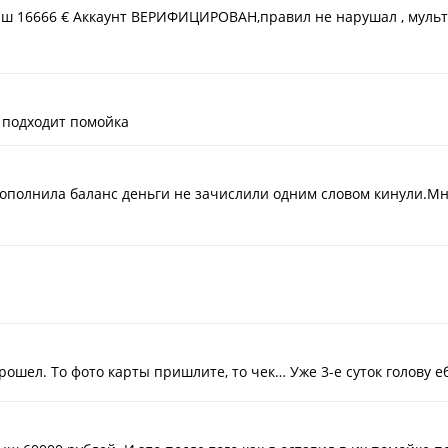
ш 16666 € Аккаунт ВЕРИФИЦИРОВАН,правил не нарушал , мульти
е подходит помойка
пополнила баланс деньги не зачислили одним словом кинули.Мн
ошел. То фото карты пришлите, то чек… Уже 3-е суток голову е