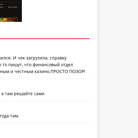
лся. И чек загрузила, справку
о то пишут, что финансовый отдел
очным и честным казино.ПРОСТО ПОЗОР!
, а там решайте сами
года там.