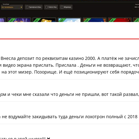
несла депозит по реквизитам казино 2000. А платёж не зачисли
 видео экрана прислать. Прислала . Деньги не возвращают, чт
я на этот мизер. Позорище. И ещё позиционируют себя поряд
ом и чеки мне сказали что деньги не пришли, вот такой развал
 не вздумайте закидывать туда деньги лохотрон полный с 2018 
аться в этой шняге!!! ❌