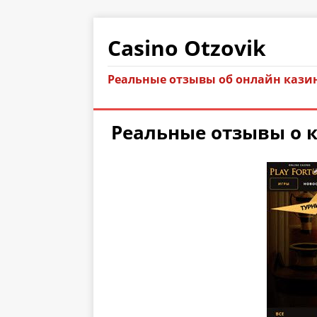
Casino Otzovik
Реальные отзывы об онлайн кази
Реальные отзывы о к