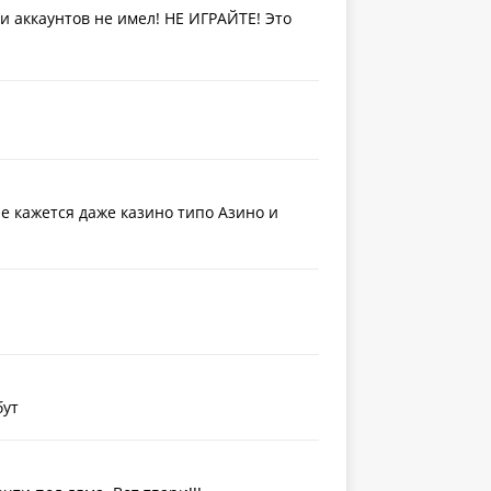
 аккаунтов не имел! НЕ ИГРАЙТЕ! Это
е кажется даже казино типо Азино и
бут