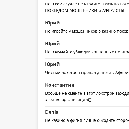
Не в кем случае не играйте в казино по
ПОКЕРДОМ МОШЕННИКИ и АФЕРИСТЫ
Юрий
Не играйте у мошенников в казино поке
Юрий
Не вздумайте ублюдки конченные не игра
Юрий
Чистый лохотрон пропал депозит. Афери
Константин
Вообще не смейте в этот лохотрон заходи
этой же организации))).
Denis
Не казино а фигня лучше обходить сторон