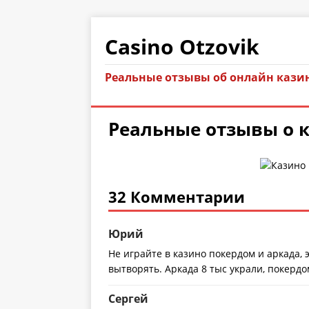
Casino Otzovik
Реальные отзывы об онлайн кази
Реальные отзывы о 
32 Комментарии
Юрий
Не играйте в казино покердом и аркада, 
вытворять. Аркада 8 тыс украли, покерд
Сергей