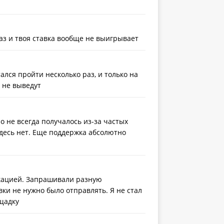
раз и твоя ставка вообще не выигрывает
лся пройти несколько раз, и только на
х не выведут
о не всегда получалось из-за частых
здесь нет. Еще поддержка абсолютно
икацией. Запрашивали разную
вки не нужно было отправлять. Я не стал
ощадку