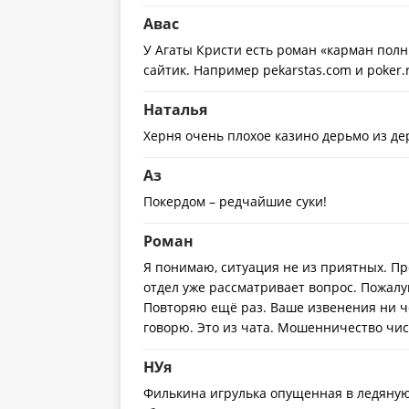
Авас
У Агаты Кристи есть роман «карман полн
сайтик. Например pekarstas.com и poke
Наталья
Херня очень плохое казино дерьмо из д
Аз
Покердом – редчайшие суки!
Роман
Я понимаю, ситуация не из приятных. П
отдел уже рассматривает вопрос. Пожалу
Повторяю ещё раз. Ваше извенения ни че
говорю. Это из чата. Мошенничество чист
НУя
Филькина игрулька опущенная в ледяную