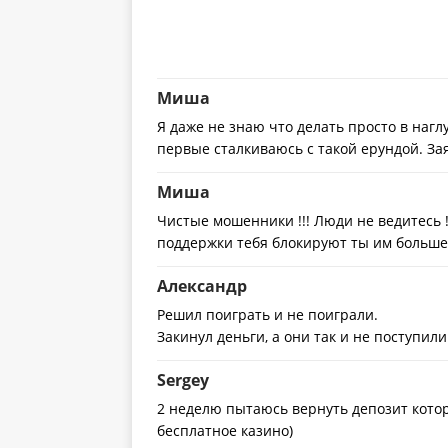
Миша
Я даже не знаю что делать просто в нагл
первые сталкиваюсь с такой ерундой. Зая
Миша
Чистые мошенники !!! Люди не ведитесь !!
поддержки тебя блокируют ты им больше 
Александр
Решил поиграть и не поиграли.
Закинул деньги, а они так и не поступил
Sergey
2 неделю пытаюсь вернуть депозит котор
бесплатное казино)