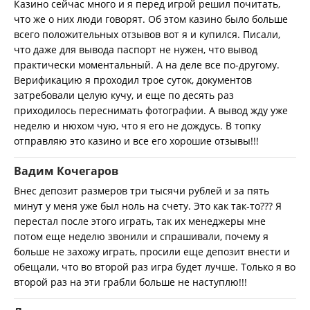
Казино сейчас много и я перед игрой решил почитать,
что же о них люди говорят. Об этом казино было больше
всего положительных отзывов вот я и купился. Писали,
что даже для вывода паспорт не нужен, что вывод
практически моментальный. А на деле все по-другому.
Верификацию я проходил трое суток, документов
затребовали целую кучу, и еще по десять раз
приходилось переснимать фотографии. А вывод жду уже
неделю и нюхом чую, что я его не дождусь. В топку
отправляю это казино и все его хорошие отзывы!!!
Вадим Кочегаров
Внес депозит размеров три тысячи рублей и за пять
минут у меня уже был ноль на счету. Это как так-то??? Я
перестал после этого играть, так их менеджеры мне
потом еще неделю звонили и спрашивали, почему я
больше не захожу играть, просили еще депозит внести и
обещали, что во второй раз игра будет лучше. Только я во
второй раз на эти грабли больше не наступлю!!!