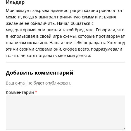
Ильдар
Мой аккаунт закрыла администрация казино ровно в тот
момент, когда я выиграл приличную сумму и изъявил
желание ее обналичить. Начал общаться с
модераторами, они писали такой бред мне. Говорили, что
я использовал в своей игре схемы, которые противоречат
правилам их казино. Нашли чем себя оправдать. Хотя под
этими своими словами они, скорее всего, подразумевали
то, что не хотят отдавать мне мои деньги.
Добавить комментарий
Ваш e-mail не будет опубликован.
Комментарий
*