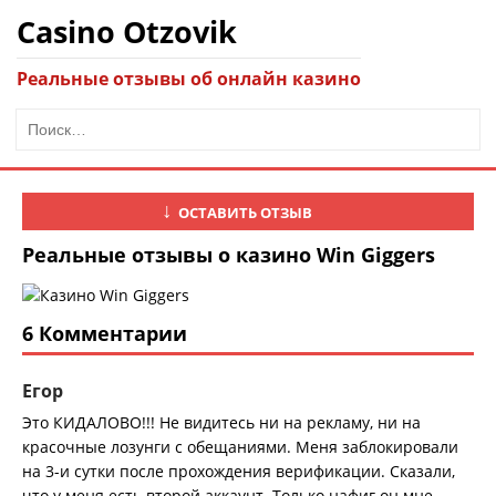
Casino Otzovik
Реальные отзывы об онлайн казино
ОСТАВИТЬ ОТЗЫВ
Реальные отзывы о казино Win Giggers
6 Комментарии
Егор
Это КИДАЛОВО!!! Не видитесь ни на рекламу, ни на
красочные лозунги с обещаниями. Меня заблокировали
на 3-и сутки после прохождения верификации. Сказали,
что у меня есть второй аккаунт. Только нафиг он мне